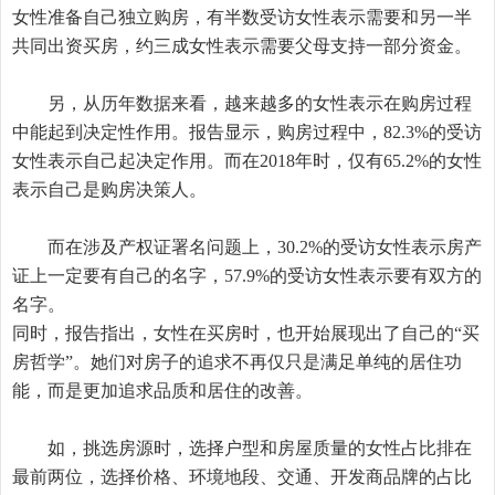
女性准备自己独立购房，有半数受访女性表示需要和另一半
共同出资买房，约三成女性表示需要父母支持一部分资金。
另，从历年数据来看，越来越多的女性表示在购房过程
中能起到决定性作用。报告显示，购房过程中，82.3%的受访
女性表示自己起决定作用。而在2018年时，仅有65.2%的女性
表示自己是购房决策人。
而在涉及产权证署名问题上，30.2%的受访女性表示房产
证上一定要有自己的名字，57.9%的受访女性表示要有双方的
名字。
同时，报告指出，女性在买房时，也开始展现出了自己的“买
房哲学”。她们对房子的追求不再仅只是满足单纯的居住功
能，而是更加追求品质和居住的改善。
如，挑选房源时，选择户型和房屋质量的女性占比排在
最前两位，选择价格、环境地段、交通、开发商品牌的占比