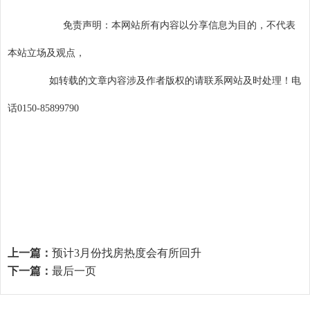
免责声明：本网站所有内容以分享信息为目的，不代表
本站立场及观点，
如转载的文章内容涉及作者版权的请联系网站及时处理！电
话0150-85899790
上一篇：
预计3月份找房热度会有所回升
下一篇：
最后一页