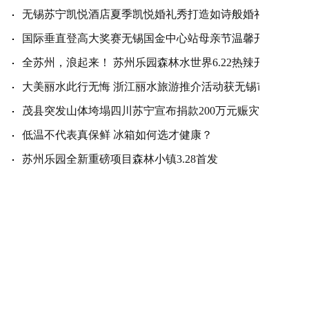
无锡苏宁凯悦酒店夏季凯悦婚礼秀打造如诗般婚礼
国际垂直登高大奖赛无锡国金中心站母亲节温馨开赛
全苏州，浪起来！ 苏州乐园森林水世界6.22热辣开园
大美丽水此行无悔 浙江丽水旅游推介活动获无锡市民热捧
茂县突发山体垮塌四川苏宁宣布捐款200万元赈灾
低温不代表真保鲜 冰箱如何选才健康？
苏州乐园全新重磅项目森林小镇3.28首发